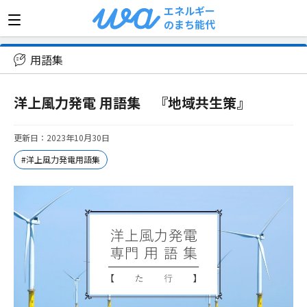
エネルギー
のまち能代
>
用語集
>
洋上風力発電 用語集 『地域共生策』
用語集
洋上風力発電 用語集 『地域共生策』
更新日：2023年10月30日
#洋上風力発電用語集