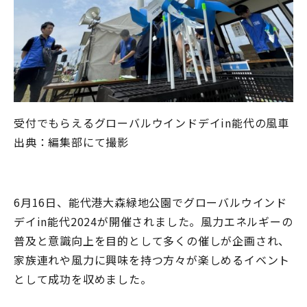
受付でもらえるグローバルウインドデイ
in
能代の風車
出典：編集部にて撮影
6月
16
日、能代港大森緑地公園でグローバルウインド
デイ
in
能代
2024
が開催されました。風力エネルギーの
普及と意識向上を目的として多くの催しが企画され、
家族連れや風力に興味を持つ方々が楽しめるイベント
として成功を収めました。