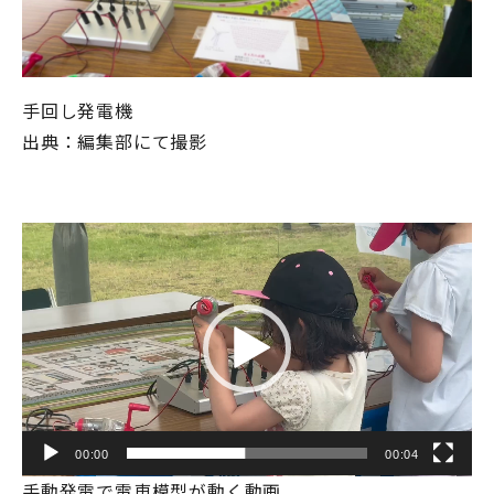
手回し発電機
出典：編集部にて撮影
動
画
プ
レ
ー
ヤ
ー
00:00
00:04
手動発電で電車模型が動く動画