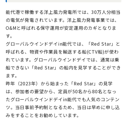
能代港で稼働する洋上風力発電所では、
30
万人分相当
の電気が発電されています。洋上風力発電事業では、
O&M
と呼ばれる保守運用が安定運用のカギとなりま
す。
グローバルウインドデイin能代では、「
Red Star
」と
呼ばれる、物資や作業員を輸送する船
(CTV
船
)
が使わ
れています。グローバルウインドデイでは、通常は乗
船できない「
Red Star
」の船内を見学することができ
ます。
昨年（
2023
年）から始まった「
Red Star
」の見学
は、参加者の要望から、定員が
50
名から
80
名となっ
たグローバルウインドデイin能代でも人気のコンテン
ツ。当日事前予約制となるため、当日は早めに申し込
みをすることをお勧めしています。