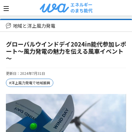
エネルギー
のまち能代
>
地域と洋上風力発電
>
グローバルウインドデイ2024
地域と洋上風力発電
グローバルウインドデイ2024in能代参加レポ
ート～風力発電の魅力を伝える風車イベント
～
更新日：2024年7月31日
#洋上風力発電で地域振興