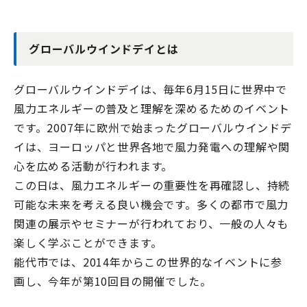
グローバルウインドデイとは
グローバルウインドデイは、毎年
6
月
15
日に世界中で
風力エネルギーの普及と理解を深めるためのイベント
です。
2007
年に欧州で始まったグローバルウインドデ
イは、ヨーロッパと世界各地で風力発電への理解や関
心を広める活動が行われます。
この日は、風力エネルギーの重要性を再確認し、持続
可能な未来を考える良い機会です。多くの都市で風力
関連の展示やセミナーが行われており、一般の人々も
楽しく学ぶことができます。
能代市では、
2014
年からこの世界的なイベントに参
画し、今年が第
10
回目の開催でした。