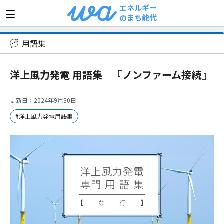
エネルギー
のまち能代
>
用語集
>
洋上風力発電 用語集 『ノンファーム接続』
用語集
洋上風力発電 用語集 『ノンファーム接続』
更新日：2024年9月30日
#洋上風力発電用語集