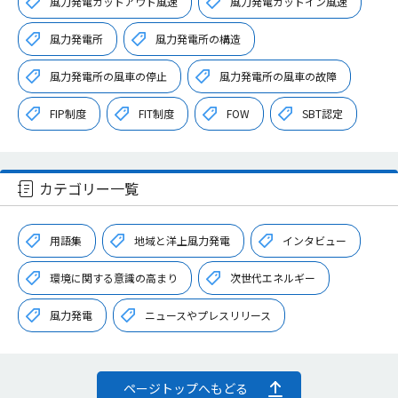
風力発電カットアウト風速
風力発電カットイン風速
風力発電所
風力発電所の構造
風力発電所の風車の停止
風力発電所の風車の故障
FIP制度
FIT制度
FOW
SBT認定
カテゴリー一覧
用語集
地域と洋上風力発電
インタビュー
環境に関する意識の高まり
次世代エネルギー
風力発電
ニュースやプレスリリース
ページトップへもどる