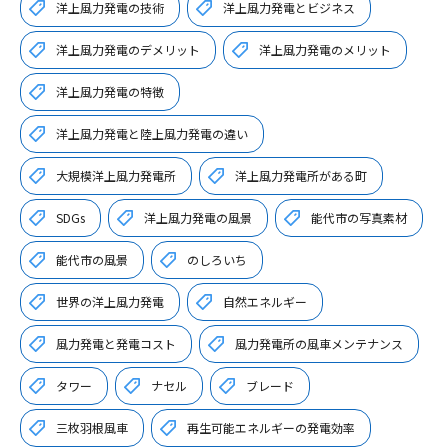
洋上風力発電の技術
洋上風力発電とビジネス
洋上風力発電のデメリット
洋上風力発電のメリット
洋上風力発電の特徴
洋上風力発電と陸上風力発電の違い
大規模洋上風力発電所
洋上風力発電所がある町
SDGs
洋上風力発電の風景
能代市の写真素材
能代市の風景
のしろいち
世界の洋上風力発電
自然エネルギー
風力発電と発電コスト
風力発電所の風車メンテナンス
タワー
ナセル
ブレード
三枚羽根風車
再生可能エネルギーの発電効率