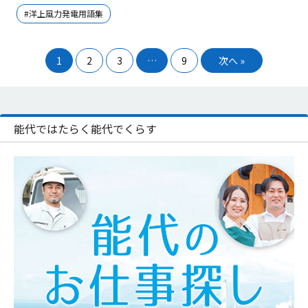
#洋上風力発電用語集
1
2
3
…
9
次へ »
能代ではたらく能代でくらす