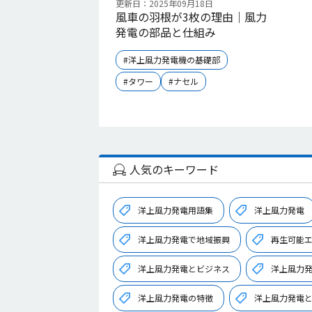
更新日：2025年09月18日
風車の羽根が3枚の理由｜風力
発電の部品と仕組み
#洋上風力発電機の基礎部
#タワー
#ナセル
人気のキーワード
洋上風力発電用語集
洋上風力発電
洋上風力発電で地域振興
再生可能
洋上風力発電とビジネス
洋上風力
洋上風力発電の特徴
洋上風力発電