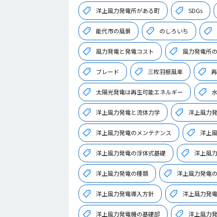
洋上風力発電所がある町
SDGs
能代市の風景
のしろいち
風力発電と発電コスト
風力発電所
ブレード
三枚羽根風車
再
太陽光発電は再生可能エネルギー
洋上風力発電と流体力学
洋上風力
洋上風力発電のメンテナンス
洋上
洋上風力発電の浮体式基礎
洋上風
洋上風力発電の種類
洋上風力発電
洋上風力発電導入方針
洋上風力発
洋上風力発電機の基礎部
洋上風力