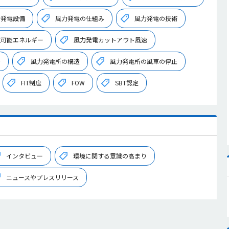
力発電設備
風力発電の仕組み
風力発電の技術
生可能エネルギー
風力発電カットアウト風速
所
風力発電所の構造
風力発電所の風車の停止
FIT制度
FOW
SBT認定
インタビュー
環境に関する意識の高まり
ニュースやプレスリリース