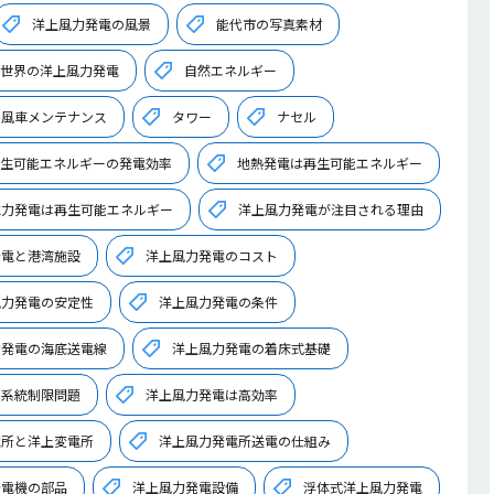
洋上風力発電の風景
能代市の写真素材
世界の洋上風力発電
自然エネルギー
の風車メンテナンス
タワー
ナセル
生可能エネルギーの発電効率
地熱発電は再生可能エネルギー
水力発電は再生可能エネルギー
洋上風力発電が注目される理由
発電と港湾施設
洋上風力発電のコスト
風力発電の安定性
洋上風力発電の条件
力発電の海底送電線
洋上風力発電の着床式基礎
の系統制限問題
洋上風力発電は高効率
電所と洋上変電所
洋上風力発電所送電の仕組み
発電機の部品
洋上風力発電設備
浮体式洋上風力発電