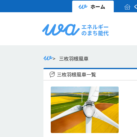
ホーム
エネルギー
のまち能代
>
三枚羽根風車
三枚羽根風車一覧