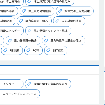
電所と洋上変電所
洋上風力発電所送電の仕組み
発電機の部品
洋上風力発電設備
浮体式洋上風力発電
力発電設備
風力発電の仕組み
風力発電の技術
生可能エネルギー
風力発電カットアウト風速
所
風力発電所の構造
風力発電所の風車の停止
FIT制度
FOW
SBT認定
インタビュー
環境に関する意識の高まり
ニュースやプレスリリース