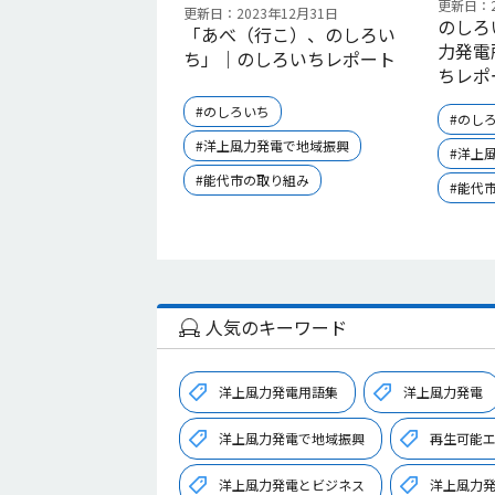
更新日：2
更新日：2023年12月31日
のしろ
「あべ（行こ）、のしろい
力発電
ち」｜のしろいちレポート
ちレポ
#のしろいち
#のし
#洋上風力発電で地域振興
#洋上
#能代市の取り組み
#能代
人気のキーワード
洋上風力発電用語集
洋上風力発電
洋上風力発電で地域振興
再生可能
洋上風力発電とビジネス
洋上風力