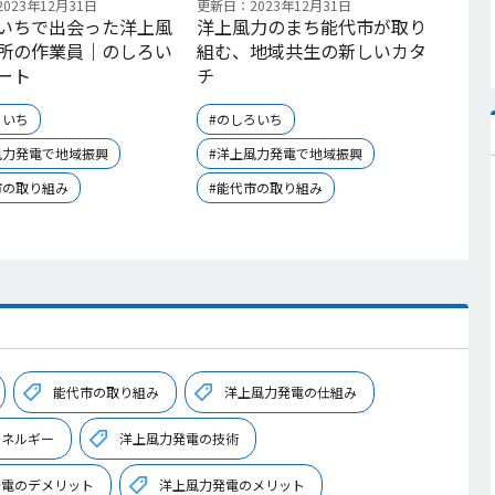
023年12月31日
更新日：2023年12月31日
いちで出会った洋上風
洋上風力のまち能代市が取り
所の作業員｜のしろい
組む、地域共生の新しいカタ
ート
チ
ろいち
#のしろいち
風力発電で地域振興
#洋上風力発電で地域振興
市の取り組み
#能代市の取り組み
能代市の取り組み
洋上風力発電の仕組み
エネルギー
洋上風力発電の技術
発電のデメリット
洋上風力発電のメリット