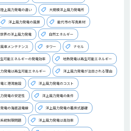
と陸上風力発電の違い
大規模洋上風力発電所
洋上風力発電の風景
能代市の写真素材
世界の洋上風力発電
自然エネルギー
の風車メンテナンス
タワー
ナセル
生可能エネルギーの発電効率
地熱発電は再生可能エネルギー
水力発電は再生可能エネルギー
洋上風力発電が注目される理由
発電と港湾施設
洋上風力発電のコスト
風力発電の安定性
洋上風力発電の条件
力発電の海底送電線
洋上風力発電の着床式基礎
の系統制限問題
洋上風力発電は高効率