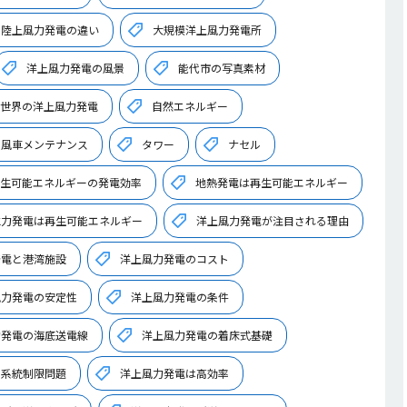
と陸上風力発電の違い
大規模洋上風力発電所
洋上風力発電の風景
能代市の写真素材
世界の洋上風力発電
自然エネルギー
の風車メンテナンス
タワー
ナセル
生可能エネルギーの発電効率
地熱発電は再生可能エネルギー
水力発電は再生可能エネルギー
洋上風力発電が注目される理由
発電と港湾施設
洋上風力発電のコスト
風力発電の安定性
洋上風力発電の条件
力発電の海底送電線
洋上風力発電の着床式基礎
の系統制限問題
洋上風力発電は高効率