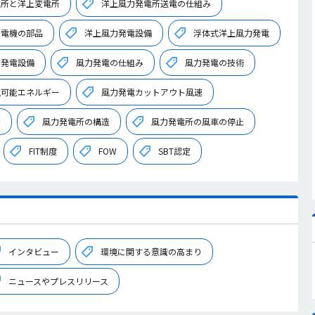
電所と洋上変電所
洋上風力発電所送電の仕組み
発電機の部品
洋上風力発電設備
浮体式洋上風力発電
力発電設備
風力発電の仕組み
風力発電の技術
生可能エネルギー
風力発電カットアウト風速
所
風力発電所の構造
風力発電所の風車の停止
FIT制度
FOW
SBT認定
インタビュー
環境に関する意識の高まり
ニュースやプレスリリース