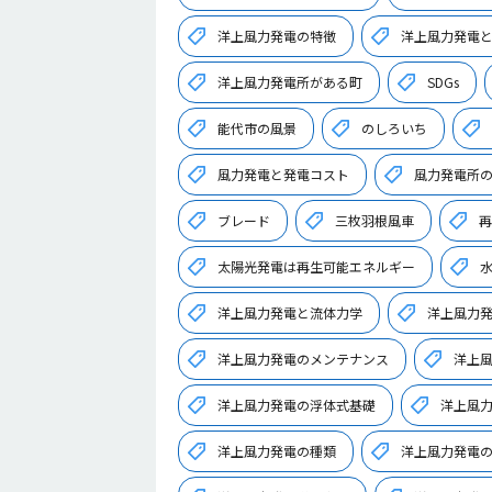
洋上風力発電の特徴
洋上風力発電
洋上風力発電所がある町
SDGs
能代市の風景
のしろいち
風力発電と発電コスト
風力発電所
ブレード
三枚羽根風車
再
太陽光発電は再生可能エネルギー
洋上風力発電と流体力学
洋上風力
洋上風力発電のメンテナンス
洋上
洋上風力発電の浮体式基礎
洋上風
洋上風力発電の種類
洋上風力発電