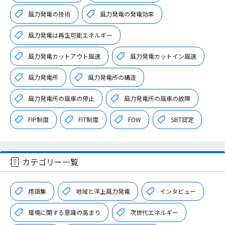
風力発電の技術
風力発電の発電効率
風力発電は再生可能エネルギー
風力発電カットアウト風速
風力発電カットイン風速
風力発電所
風力発電所の構造
風力発電所の風車の停止
風力発電所の風車の故障
FIP制度
FIT制度
FOW
SBT認定
カテゴリー一覧
用語集
地域と洋上風力発電
インタビュー
環境に関する意識の高まり
次世代エネルギー